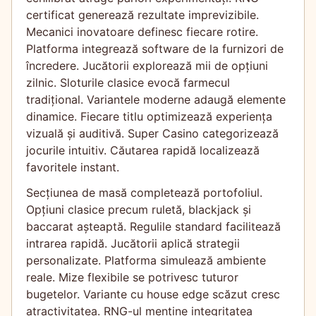
certificat generează rezultate imprevizibile.
Mecanici inovatoare definesc fiecare rotire.
Platforma integrează software de la furnizori de
încredere. Jucătorii explorează mii de opțiuni
zilnic. Sloturile clasice evocă farmecul
tradițional. Variantele moderne adaugă elemente
dinamice. Fiecare titlu optimizează experiența
vizuală și auditivă. Super Casino categorizează
jocurile intuitiv. Căutarea rapidă localizează
favoritele instant.
Secțiunea de masă completează portofoliul.
Opțiuni clasice precum ruletă, blackjack și
baccarat așteaptă. Regulile standard facilitează
intrarea rapidă. Jucătorii aplică strategii
personalizate. Platforma simulează ambiente
reale. Mize flexibile se potrivesc tuturor
bugetelor. Variante cu house edge scăzut cresc
atractivitatea. RNG-ul menține integritatea