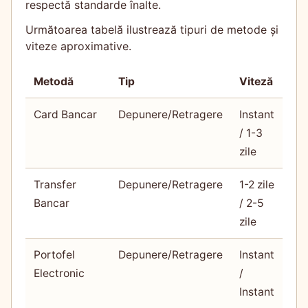
respectă standarde înalte.
Următoarea tabelă ilustrează tipuri de metode și
viteze aproximative.
Metodă
Tip
Viteză
Card Bancar
Depunere/Retragere
Instant
/ 1-3
zile
Transfer
Depunere/Retragere
1-2 zile
Bancar
/ 2-5
zile
Portofel
Depunere/Retragere
Instant
Electronic
/
Instant