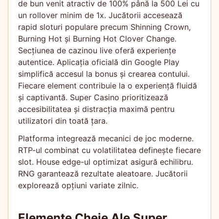
de bun venit atractiv de 100% până la 500 Lei cu
un rollover minim de 1x. Jucătorii accesează
rapid sloturi populare precum Shinning Crown,
Burning Hot și Burning Hot Clover Change.
Secțiunea de cazinou live oferă experiențe
autentice. Aplicația oficială din Google Play
simplifică accesul la bonus și crearea contului.
Fiecare element contribuie la o experiență fluidă
și captivantă. Super Casino prioritizează
accesibilitatea și distracția maximă pentru
utilizatori din toată țara.
Platforma integrează mecanici de joc moderne.
RTP-ul combinat cu volatilitatea definește fiecare
slot. House edge-ul optimizat asigură echilibru.
RNG garantează rezultate aleatoare. Jucătorii
explorează opțiuni variate zilnic.
Elemente Cheie Ale Super