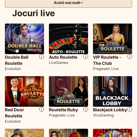
Arată mai mult
Jocuri live
Double Ball
Auto Roulette
VIP Roulette -
LiveGames
Roulette
The Club
Evolution
Pragmatic Live
Red Door
Roulette Ruby
Blackjack Lobby
Pragmatic Live
VivoGaming
Roulette
Evolution