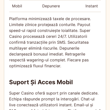
Mobil
Depunere
Instant
Platforma minimizează taxele de procesare.
Limitele zilnice protejează conturile. Payout
speed-ul rapid construiește loialitate. Super
Casino procesează cereri 24/7. Utilizatorii
confirmă tranzacțiile prin SMS. Securitatea
multilayer elimină riscurile. Depunerile
declanșează bonusul imediat. Retragerile
respectă wagering-ul complet. Fiecare pas
optimizează fluxul financiar.
Suport Și Acces Mobil
Super Casino oferă suport prin canale dedicate.
Echipa răspunde prompt la interogări. Chat-ul
live conectează utilizatorii instant. Email-ul și