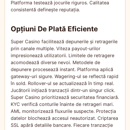
Platforma testează jocurile riguros. Calitatea
consistentă definește reputația.
Opțiuni De Plată Eficiente
Super Casino facilitează depunerile și retragerile
prin canale multiple. Viteza payout-urilor
impresionează utilizatorii. Limitele de retragere
acomodează diverse nevoi. Metodele de
depunere procesează instant. Platforma aplică
gateway-uri sigure. Wagering-ul se reflectă rapid
în sold. Rollover-ul se actualizează în timp real.
Jucătorii inițiază tranzacții dintr-un singur click.
Super Casino prioritizează securitatea financiară.
KYC verifică conturile înainte de retrageri mari.
AML monitorizează fluxurile suspecte. Protecția
datelor blochează accesul neautorizat. Criptarea
SSL apără detaliile bancare. Fiecare tranzacție