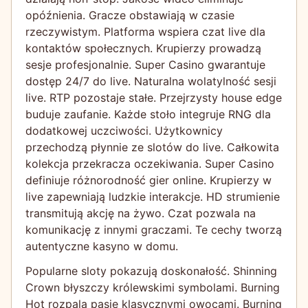
opóźnienia. Gracze obstawiają w czasie
rzeczywistym. Platforma wspiera czat live dla
kontaktów społecznych. Krupierzy prowadzą
sesje profesjonalnie. Super Casino gwarantuje
dostęp 24/7 do live. Naturalna wolatylność sesji
live. RTP pozostaje stałe. Przejrzysty house edge
buduje zaufanie. Każde stoło integruje RNG dla
dodatkowej uczciwości. Użytkownicy
przechodzą płynnie ze slotów do live. Całkowita
kolekcja przekracza oczekiwania. Super Casino
definiuje różnorodność gier online. Krupierzy w
live zapewniają ludzkie interakcje. HD strumienie
transmitują akcję na żywo. Czat pozwala na
komunikację z innymi graczami. Te cechy tworzą
autentyczne kasyno w domu.
Popularne sloty pokazują doskonałość. Shinning
Crown błyszczy królewskimi symbolami. Burning
Hot rozpala pasję klasycznymi owocami. Burning