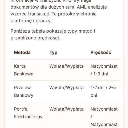
dokumentów dla dużych sum. AML analizuje
wzorce transakcji. Te protokoły chronią
platformę i graczy.
Poniższa tabela pokazuje typy metod i
przybliżone prędkości.
Metoda
Typ
Prędkość
Karta
Wpłata/Wypłata
Natychmiast
Bankowa
/ 1-3 dni
Przelew
Wpłata/Wypłata
1-2 dni / 2-5
Bankowy
dni
Portfel
Wpłata/Wypłata
Natychmiast
Elektroniczny
/
Natychmiast