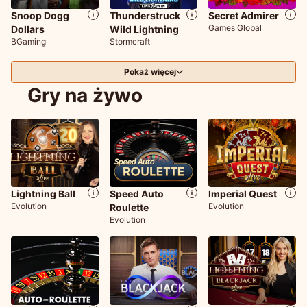
Snoop Dogg
Thunderstruck
Secret Admirer
Games Global
Dollars
Wild Lightning
BGaming
Stormcraft
Pokaż więcej
Gry na żywo
Lightning Ball
Speed Auto
Imperial Quest
Evolution
Evolution
Roulette
Evolution