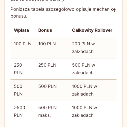
Poniższa tabela szczegółowo opisuje mechanikę
bonusu.
Wpłata
Bonus
Całkowity Rollover
100 PLN
100 PLN
200 PLN w
zakładach
250
250 PLN
500 PLN w
PLN
zakładach
500
500 PLN
1000 PLN w
PLN
zakładach
>500
500 PLN
1000 PLN w
PLN
maks.
zakładach