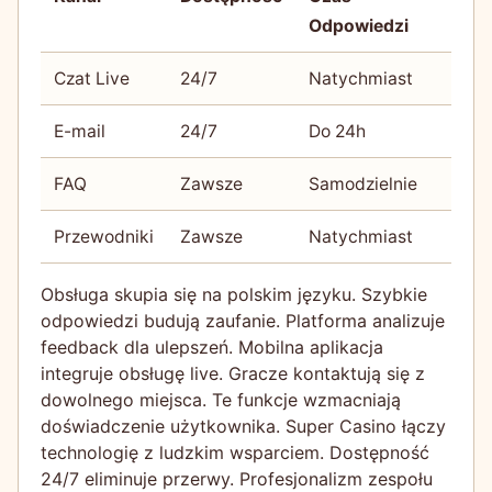
Odpowiedzi
Czat Live
24/7
Natychmiast
E-mail
24/7
Do 24h
FAQ
Zawsze
Samodzielnie
Przewodniki
Zawsze
Natychmiast
Obsługa skupia się na polskim języku. Szybkie
odpowiedzi budują zaufanie. Platforma analizuje
feedback dla ulepszeń. Mobilna aplikacja
integruje obsługę live. Gracze kontaktują się z
dowolnego miejsca. Te funkcje wzmacniają
doświadczenie użytkownika. Super Casino łączy
technologię z ludzkim wsparciem. Dostępność
24/7 eliminuje przerwy. Profesjonalizm zespołu