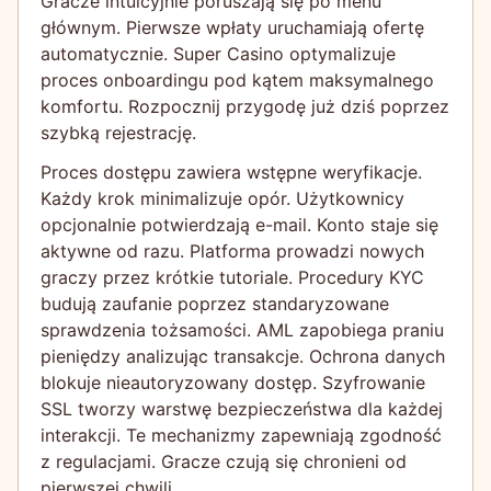
Gracze intuicyjnie poruszają się po menu
głównym. Pierwsze wpłaty uruchamiają ofertę
automatycznie. Super Casino optymalizuje
proces onboardingu pod kątem maksymalnego
komfortu. Rozpocznij przygodę już dziś poprzez
szybką rejestrację.
Proces dostępu zawiera wstępne weryfikacje.
Każdy krok minimalizuje opór. Użytkownicy
opcjonalnie potwierdzają e-mail. Konto staje się
aktywne od razu. Platforma prowadzi nowych
graczy przez krótkie tutoriale. Procedury KYC
budują zaufanie poprzez standaryzowane
sprawdzenia tożsamości. AML zapobiega praniu
pieniędzy analizując transakcje. Ochrona danych
blokuje nieautoryzowany dostęp. Szyfrowanie
SSL tworzy warstwę bezpieczeństwa dla każdej
interakcji. Te mechanizmy zapewniają zgodność
z regulacjami. Gracze czują się chronieni od
pierwszej chwili.