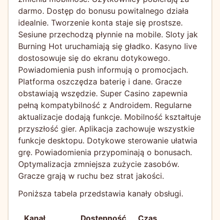
darmo. Dostęp do bonusu powitalnego działa
idealnie. Tworzenie konta staje się prostsze.
Sesiune przechodzą płynnie na mobile. Sloty jak
Burning Hot uruchamiają się gładko. Kasyno live
dostosowuje się do ekranu dotykowego.
Powiadomienia push informują o promocjach.
Platforma oszczędza baterię i dane. Gracze
obstawiają wszędzie. Super Casino zapewnia
pełną kompatybilność z Androidem. Regularne
aktualizacje dodają funkcje. Mobilność kształtuje
przyszłość gier. Aplikacja zachowuje wszystkie
funkcje desktopu. Dotykowe sterowanie ułatwia
grę. Powiadomienia przypominają o bonusach.
Optymalizacja zmniejsza zużycie zasobów.
Gracze grają w ruchu bez strat jakości.
Poniższa tabela przedstawia kanały obsługi.
Kanał
Dostępność
Czas