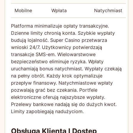
Mobilne
Wpłata
Natychmiast
Platforma minimalizuje opłaty transakcyjne.
Dzienne limity chronią konta. Szybkie wypłaty
budują lojalność. Super Casino przetwarza
wnioski 24/7. Użytkownicy potwierdzają
transakcje SMS-em. Wielowarstwowe
bezpieczeństwo eliminuje ryzyka. Wpłaty
uruchamiają bonus natychmiast. Wypłaty czekają
na pełny obrót. Każdy krok optymalizuje
przepływ finansowy. Natychmiastowe wpłaty
pozwalają grać bez czekania. Portfele
elektroniczne oferują najszybsze wypłaty.
Przelewy bankowe nadają się do dużych kwot.
Limity zapobiegają nadużyciom.
Obsługa Klienta I Dostęp