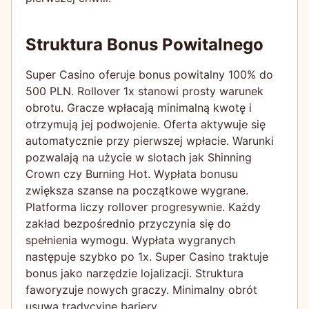
Struktura Bonus Powitalnego
Super Casino oferuje bonus powitalny 100% do
500 PLN. Rollover 1x stanowi prosty warunek
obrotu. Gracze wpłacają minimalną kwotę i
otrzymują jej podwojenie. Oferta aktywuje się
automatycznie przy pierwszej wpłacie. Warunki
pozwalają na użycie w slotach jak Shinning
Crown czy Burning Hot. Wypłata bonusu
zwiększa szanse na początkowe wygrane.
Platforma liczy rollover progresywnie. Każdy
zakład bezpośrednio przyczynia się do
spełnienia wymogu. Wypłata wygranych
następuje szybko po 1x. Super Casino traktuje
bonus jako narzędzie lojalizacji. Struktura
faworyzuje nowych graczy. Minimalny obrót
usuwa tradycyjne bariery.