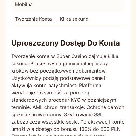
Mobilna
Tworzenie Konta
Kilka sekund
Uproszczony Dostęp Do Konta
Tworzenie konta w Super Casino zajmuje kilka
sekund. Proces wymaga minimalnej liczby
kroków bez początkowych dokumentów.
Użytkownicy podają podstawowe dane i
aktywują konto natychmiast. Platforma
weryfikuje tożsamość za pomocą
standardowych procedur KYC w późniejszym
terminie. AML chroni transakcje. Ochrona danych
spełnia surowe normy. Szyfrowanie SSL
zabezpiecza wszystkie sesje. Po aktywacji konto
umożliwia dostęp do bonusu 100% do 500 PLN.